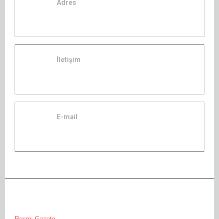
Adres
Tuna Cad. No:25/10 Kızılay Çankaya Ankara
İletişim
+90 312 229 27 39
+90 312 230 15 95
E-mail
dincerhukuk@yahoo.com.tr
YARARLI LINKLER
Resmi Gazete