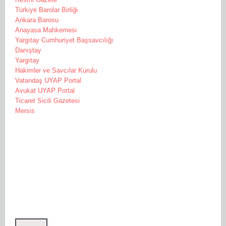
Türkiye Barolar Birliği
Ankara Barosu
Anayasa Mahkemesi
Yargıtay Cumhuriyet Başsavcılığı
Danıştay
Yargıtay
Hakimler ve Savcılar Kurulu
Vatandaş UYAP Portal
Avukat UYAP Portal
Ticaret Sicili Gazetesi
Mersis
HABERLER
TÜRK MEDENİ KANUNA GÖRE BOŞANMA