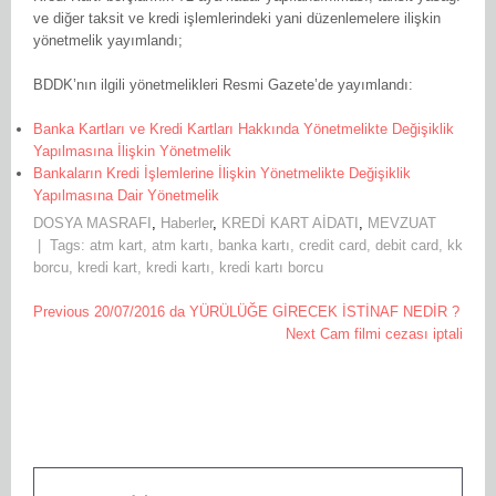
ve diğer taksit ve kredi işlemlerindeki yani düzenlemelere ilişkin
yönetmelik yayımlandı;
BDDK’nın ilgili yönetmelikleri Resmi Gazete’de yayımlandı:
Banka Kartları ve Kredi Kartları Hakkında Yönetmelikte Değişiklik
Yapılmasına İlişkin Yönetmelik
Bankaların Kredi İşlemlerine İlişkin Yönetmelikte Değişiklik
Yapılmasına Dair Yönetmelik
DOSYA MASRAFI
,
Haberler
,
KREDİ KART AİDATI
,
MEVZUAT
| Tags:
atm kart
,
atm kartı
,
banka kartı
,
credit card
,
debit card
,
kk
borcu
,
kredi kart
,
kredi kartı
,
kredi kartı borcu
Yazı
Post
Previous
Previous
20/07/2016 da YÜRÜLÜĞE GİRECEK İSTİNAF NEDİR ?
dolaşımı
Post:
Next
Next
Cam filmi cezası iptali
navigation
Post: